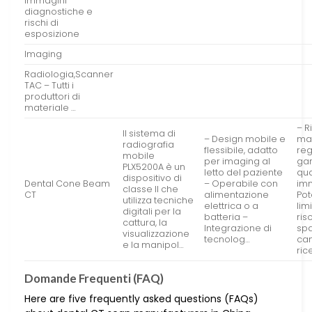
immagini
diagnostiche e
rischi di
esposizione
Imaging
Radiologia,Scanner
TAC – Tutti i
produttori di
materiale …
– R
Il sistema di
– Design mobile e
ma
radiografia
flessibile, adatto
reg
mobile
per imaging al
gar
PLX5200A è un
letto del paziente
qua
dispositivo di
Dental Cone Beam
– Operabile con
imm
classe II che
CT
alimentazione
Pot
utilizza tecniche
elettrica o a
lim
digitali per la
batteria –
ris
cattura, la
Integrazione di
spa
visualizzazione
tecnolog…
ca
e la manipol…
ric
Domande Frequenti (FAQ)
Here are five frequently asked questions (FAQs)