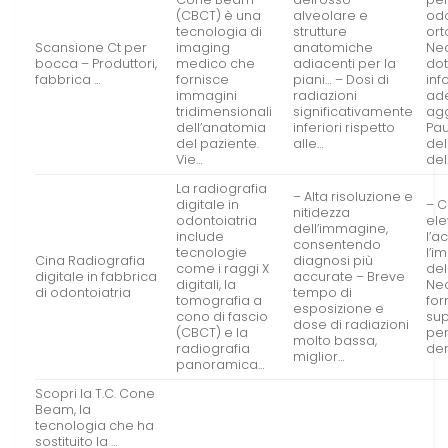
(CBCT) è una
alveolare e
odo
tecnologia di
strutture
ort
Scansione Ct per
imaging
anatomiche
Nec
bocca – Produttori,
medico che
adiacenti per la
do
fabbrica …
fornisce
piani… – Dosi di
inf
immagini
radiazioni
ad
tridimensionali
significativamente
agg
dell’anatomia
inferiori rispetto
Pa
del paziente.
alle…
del
Vie…
del
La radiografia
– Alta risoluzione e
digitale in
– Co
nitidezza
odontoiatria
ele
dell’immagine,
include
l’a
consentendo
tecnologie
l’i
Cina Radiografia
diagnosi più
come i raggi X
del
digitale in fabbrica
accurate – Breve
digitali, la
Nec
di odontoiatria
tempo di
tomografia a
fo
esposizione e
cono di fascio
sup
dose di radiazioni
(CBCT) e la
per
molto bassa,
radiografia
de
miglior…
panoramica…
Scopri la T.C. Cone
Beam, la
tecnologia che ha
sostituito la …