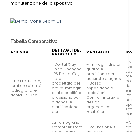
manutenzione del dispositivo
Tabella Comparativa
DETTAGLI DEL
AZIENDA
VANTAGGI
SV
PRODOTTO
– 
Il Dental Xray
– Immagini di alta
sv
Unit di Shanghai
qualità e
spe
JPS Dental Co.,
precisione per
me
Ltd. è
accurate diagnosi
Cina Produttore,
po
progettato per
– Bassa
fornitore di unità
ric
offrire immagini
esposizione a
radiografiche
e i
di alta qualità e
radiazioni –
dentali in Cina
Po
precisione per
Controlli intuitivi e
nec
diagnosi e
design
app
pianificazione
ergonomico –
sta
dei…
Facilità di…
ada
La Tomografia
– C
Computerizzata
– Valutazione 3D
d’
Cone Beam
dell’osso
per