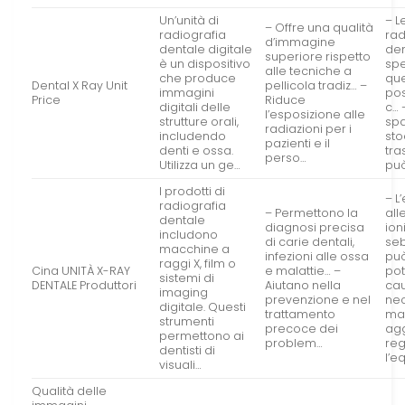
Un’unità di
– L
– Offre una qualità
radiografia
rad
d’immagine
dentale digitale
den
superiore rispetto
è un dispositivo
sp
alle tecniche a
che produce
que
Dental X Ray Unit
pellicola tradiz… –
immagini
po
Price
Riduce
digitali delle
c… 
l’esposizione alle
strutture orali,
spa
radiazioni per i
includendo
sto
pazienti e il
denti e ossa.
tra
perso…
Utilizza un ge…
pu
I prodotti di
– L
radiografia
– Permettono la
all
dentale
diagnosi precisa
ion
includono
di carie dentali,
se
macchine a
infezioni alle ossa
pu
raggi X, film o
Cina UNITÀ X-RAY
e malattie… –
po
sistemi di
DENTALE Produttori
Aiutano nella
cau
imaging
prevenzione e nel
nec
digitale. Questi
trattamento
ma
strumenti
precoce dei
ag
permettono ai
problem…
re
dentisti di
l’e
visuali…
Qualità delle