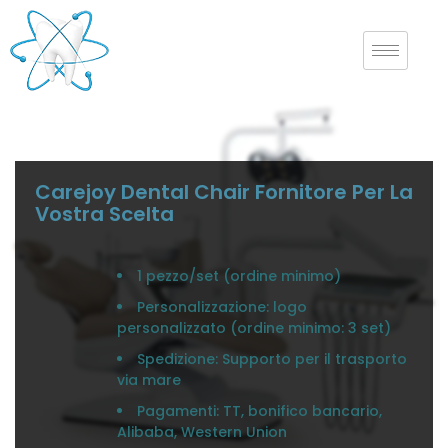
Carejoy Dental Chair Fornitore Per La
Vostra Scelta
1 pezzo/set (ordine minimo)
Personalizzazione: logo
personalizzato (ordine minimo: 3 set)
Spedizione: Supporto per il trasporto
via mare
Pagamenti: TT, bonifico bancario,
Alibaba, Western Union