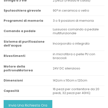
2 pezzi (fredda e calda)
Siringa a 3 vie
90° in ceramica o vetro
Sputacchiera girevole
3 o 9 posizioni di memoria
Programmi di memoria
Lussuoso comando a pedale
Comando a pedale
multifunzionale
Sistema di purificazione
Incorporato o integrato
dell’acqua
in microfibra o pelle PU con
Rivestimenti
braccioli
Motore della
24V DC silenzioso
poltronaMotorea
142cm x 110cm x 120cm
Dimensioni
16 pezzi per contenitore da 20
Capacità
piedi, 32 pezzi per 40HQ
Invia Una Richiesta Ora