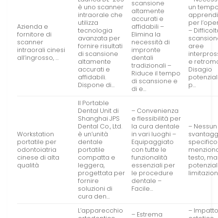
scansione
è uno scanner
un tempo
altamente
intraorale che
apprend
accurati e
utilizza
per l’ope
Azienda e
affidabili –
tecnologia
– Difficol
fornitore di
Elimina la
avanzata per
scansion
scanner
necessità di
fornire risultati
aree
intraorali cinesi
impronte
di scansione
interpros
all’ingrosso, …
dentali
altamente
e retromo
tradizionali –
accurati e
Disagio
Riduce il tempo
affidabili.
potenzia
di scansione e
Dispone di…
p…
di e…
Il Portable
Dental Unit di
– Convenienza
Shanghai JPS
e flessibilità per
Dental Co., Ltd.
la cura dentale
– Nessun
Workstation
è un’unità
in vari luoghi –
svantagg
portatile per
dentale
Equipaggiato
specifico
odontoiatria
portatile
con tutte le
menziona
cinese di alta
compatta e
funzionalità
testo, ma
qualità
leggera,
essenziali per
potenzial
progettata per
le procedure
limitazion
fornire
dentale –
soluzioni di
Facile…
cura den…
L’apparecchio
– Impatt
– Estrema