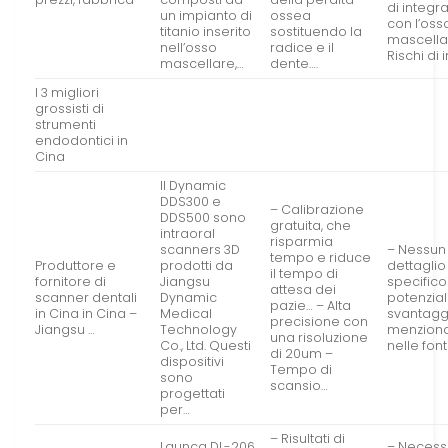
di integr
un impianto di
ossea
con l’oss
titanio inserito
sostituendo la
mascella
nell’osso
radice e il
Rischi di 
mascellare,…
dente….
I 3 migliori
grossisti di
strumenti
endodontici in
Cina
Il Dynamic
DDS300 e
– Calibrazione
DDS500 sono
gratuita, che
intraoral
risparmia
scanners 3D
– Nessun
tempo e riduce
Produttore e
prodotti da
dettaglio
il tempo di
fornitore di
Jiangsu
specifico
attesa dei
scanner dentali
Dynamic
potenzial
pazie… – Alta
in Cina in Cina –
Medical
svantagg
precisione con
Jiangsu …
Technology
menzion
una risoluzione
Co., Ltd. Questi
nelle font
di 20um –
dispositivi
Tempo di
sono
scansio…
progettati
per…
– Risultati di
Launca DL-206
– Necessi