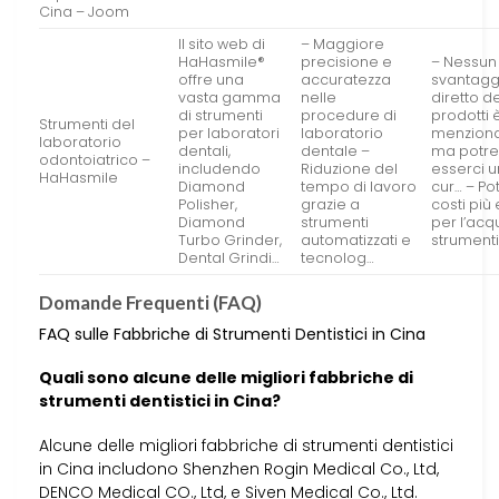
Cina – Joom
Il sito web di
– Maggiore
HaHasmile®
precisione e
– Nessun
offre una
accuratezza
svantagg
vasta gamma
nelle
diretto d
di strumenti
procedure di
prodotti 
Strumenti del
per laboratori
laboratorio
menziona
laboratorio
dentali,
dentale –
ma potr
odontoiatrico –
includendo
Riduzione del
esserci 
HaHasmile
Diamond
tempo di lavoro
cur… – Pot
Polisher,
grazie a
costi più 
Diamond
strumenti
per l’acqu
Turbo Grinder,
automatizzati e
strumenti
Dental Grindi…
tecnolog…
Domande Frequenti (FAQ)
FAQ sulle Fabbriche di Strumenti Dentistici in Cina
Quali sono alcune delle migliori fabbriche di
strumenti dentistici in Cina?
Alcune delle migliori fabbriche di strumenti dentistici
in Cina includono Shenzhen Rogin Medical Co., Ltd,
DENCO Medical CO., Ltd, e Siven Medical Co., Ltd.