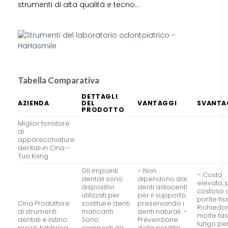
strumenti di alta qualità e tecno…
Tabella Comparativa
DETTAGLI
AZIENDA
DEL
VANTAGGI
SVANTA
PRODOTTO
Miglior fornitore
di
apparecchiature
dentali in Cina –
Tuo Kang
Gli impianti
– Non
– Costo
dentali sono
dipendono dai
elevato, 
dispositivi
denti adiacenti
costoso d
utilizzati per
per il supporto,
ponte fis
Cina Produttore
sostituire denti
preservando i
Richiedo
di strumenti
mancanti.
denti naturali. –
molte fas
dentali e listino
Sono
Prevenzione
lungo pe
prezzi, fabbrica
composti da
della perdita