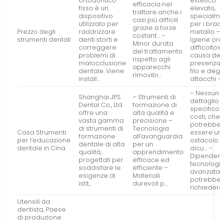
ortodontico
estetico
efficacia nel
fisso è un
elevato,
trattare anche i
dispositivo
specialm
casi più difficili
utilizzato per
per i brac
grazie a forze
Prezzo degli
raddrizzare
metallo 
costant… –
strumenti dentali
denti storti e
Igiene or
Minor durata
correggere
difficolto
del trattamento
problemi di
causa de
rispetto agli
malocclusione
presenza
apparecchi
dentale. Viene
filo e deg
rimovibi…
install…
attacchi 
– Nessun
Shanghai JPS
– Strumenti di
dettaglio
Dental Co., Ltd.
formazione di
specifico
offre una
alta qualità e
costi, ch
vasta gamma
precisione –
potrebb
di strumenti di
Tecnologia
Casa Strumenti
essere u
formazione
all’avanguardia
per l’educazione
ostacolo
dentale di alta
per un
dentale in Cina
alcu… –
qualità,
apprendimento
Dipende
progettati per
efficace ed
tecnolog
soddisfare le
efficiente –
avanzata
esigenze di
Materiali
potrebb
istit…
durevoli p…
richieder
Utensili da
dentista, Paese
di produzione: