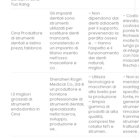
Tuo Kang
Gli impianti
– Non
– Costo
dentali sono
dipendono dai
elevato,
strumenti
denti adiacenti
costoso
utilizzati per
per il supporto,
ponte fi
Cina Produttore
sostituire denti
prevenendo la
Richie
di strumenti
mancanti,
perdita ossea
molte fa
dentali e listino
consistendo in
e… – Hanno
lungo p
prezzi, fabbrica
un impianto di
l’aspetto e il
di inte
titanio inserito
funzionamento
con l’o
nell’osso
dei denti
mascell
mascellare e
naturali,
Rischio 
co…
miglior…
– Utilizza
– Non s
Shenzhen Rogin
tecnologia e
menzion
Medical Co., Ltd è
macchinari di
svantag
un produttore e
alto livello per
specific
I 3 migliori
fornitore
la produzione.
fonte, m
grossisti di
professionale di
– Ampia
generale
strumenti
strumenti dentali,
gamma di
strumen
endodontici in
specializzato
prodotti di alta
rimozio
Cina
nella ricerca,
qualità,
frammen
sviluppo,
compresi file
strumen
produzione e
rotativi NiTi e
frattura
ve…
strumen…
essere