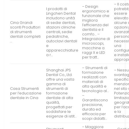
– Il cost
– Design
I prodotti di
potreb
ergonomico e
Lingchen Dental
essere
funzionale che
includono unità
elevato
migliora
Cina Grandi
di sedie dentali,
alcune 
l’efficienza del
sconti Produttori
stazioni cliniche
opzioni 
dentista e il
di strumenti
centrali, sedie
avanzat
comfo… –
dentali completi
pediatriche,
persona
Integrazione di
…
autoclavi dentali
necessi
microscopi,
e
una
macchine a
apparecchiature
configu
raggi X e LED
a r…
e instal
per tratt…
appropr
– Strumenti di
Shanghai JPS
– Nessu
formazione
Dental Co., Ltd.
svanta
realizzati con
offre una vasta
specifi
materiali di
gamma di
menzio
alta qualità e
Casa Strumenti
strumenti di
nel sito
tecnologia al…
per l’educazione
formazione
Potenzi
–
dentale in Cina
dentale di alta
limitazi
Garantiscono
qualità,
geogra
precisione,
progettati per
per l’ac
durata ed
soddisfare le
e la
efficacia per
esigenze di istit…
distribu
scopi didatti…
– Maggiore