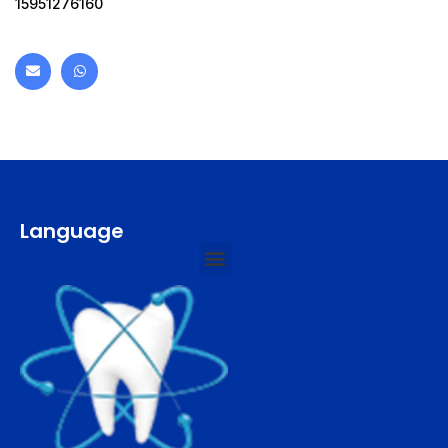
15951276160
Language