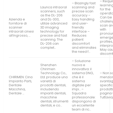
– Requi
– Blazingly fast
learnin
Launca intraoral
scanning and
for the
scanners, such
precise scan
operato
as the DL-206
accuracy –
Can be
Azienda e
and DL-300,
Easy handling
challen
fornitore di
utilize advanced
and user-
scan a
scanner
3D imaging
friendly
with
intraorali cinesi
technology for
interface –
pronou
all’ingrosso, …
precise and fast
Reduces
emerge
scanning. The
patient
profiles,
DL-206 can
discomfort
interpr
complet…
and eliminates
May ca
the need f…
discom
– Soluzione
Shenzhen
nuova e
Chirimen
innovativa: il
Technology Co.,
sistema DNG,
– Non s
CHIRIMEN: Cina
Ltd. produce una
che è il
menzion
Impianto Parti,
varietà di
sistema
svantag
Dentale
prodotti dentali,
digitale per
specific
Macchina,
includendo
impi… –
prodotti
Dentale …
impianti dentali,
Squadra
pagina 
macchine
professionale:
Tuttavia
dentali, strumenti
dispongono di
dentali, e co…
un eccellente
team di ric…