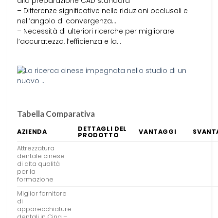
alla preparazione CAD standard
– Differenze significative nelle riduzioni occlusali e
nell’angolo di convergenza…
– Necessità di ulteriori ricerche per migliorare
l’accuratezza, l’efficienza e la…
Tabella Comparativa
DETTAGLI DEL
AZIENDA
VANTAGGI
SVANT
PRODOTTO
Attrezzatura
dentale cinese
di alta qualità
per la
formazione
Miglior fornitore
di
apparecchiature
dentali in Cina –