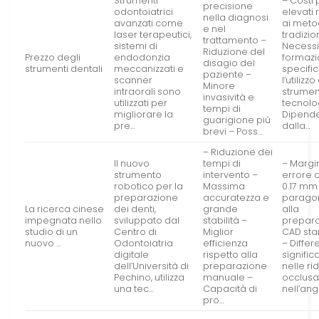
Strumenti
– Costi 
precisione
odontoiatrici
elevati 
nella diagnosi
avanzati come
ai meto
e nel
laser terapeutici,
tradizio
trattamento –
sistemi di
Necessi
Riduzione del
Prezzo degli
endodonzia
formaz
disagio del
strumenti dentali
meccanizzati e
specifi
paziente –
scanner
l’utilizz
Minore
intraorali sono
strumen
invasività e
utilizzati per
tecnolog
tempi di
migliorare la
Dipend
guarigione più
pre…
dalla…
brevi – Poss…
– Riduzione dei
Il nuovo
tempi di
– Margi
strumento
intervento –
errore d
robotico per la
Massima
0.17 mm
preparazione
accuratezza e
parago
La ricerca cinese
dei denti,
grande
alla
impegnata nello
sviluppato dal
stabilità –
prepar
studio di un
Centro di
Miglior
CAD st
nuovo …
Odontoiatria
efficienza
– Differ
digitale
rispetto alla
signific
dell’Università di
preparazione
nelle ri
Pechino, utilizza
manuale –
occlusal
una tec…
Capacità di
nell’ang
pro…