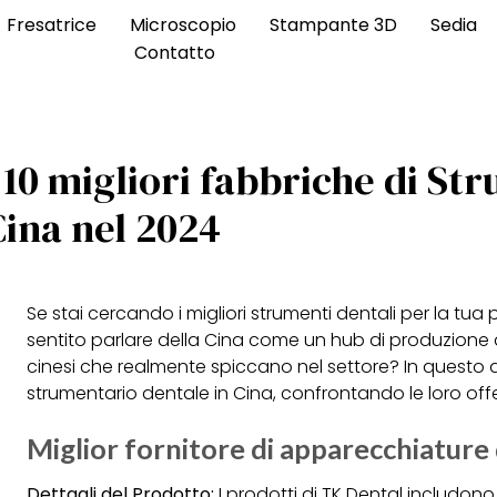
Fresatrice
Microscopio
Stampante 3D
Sedia
Contatto
 10 migliori fabbriche di St
Cina nel 2024
Se stai cercando i migliori strumenti dentali per la tua p
sentito parlare della Cina come un hub di produzione d
cinesi che realmente spiccano nel settore? In questo ar
strumentario dentale in Cina, confrontando le loro offer
Miglior fornitore di apparecchiature 
Dettagli del Prodotto:
I prodotti di TK Dental includono