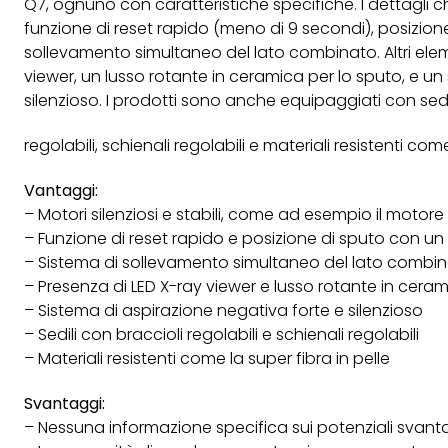
Q7, ognuno con caratteristiche specifiche. I dettagli ch
funzione di reset rapido (meno di 9 secondi), posizione
sollevamento simultaneo del lato combinato. Altri elem
viewer, un lusso rotante in ceramica per lo sputo, e un
silenzioso. I prodotti sono anche equipaggiati con sedil
regolabili, schienali regolabili e materiali resistenti come
Vantaggi:
– Motori silenziosi e stabili, come ad esempio il motor
– Funzione di reset rapido e posizione di sputo con un 
– Sistema di sollevamento simultaneo del lato combi
– Presenza di LED X-ray viewer e lusso rotante in ceram
– Sistema di aspirazione negativa forte e silenzioso
– Sedili con braccioli regolabili e schienali regolabili
– Materiali resistenti come la super fibra in pelle
Svantaggi:
– Nessuna informazione specifica sui potenziali svantag