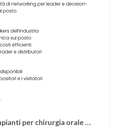
tà di networking per leader e decision-
ul posto.
rs dell’industria
nica sul posto
osti efficienti
rader e distributori
isponibili
sitori e i visitatori
mpianti per chirurgia orale …