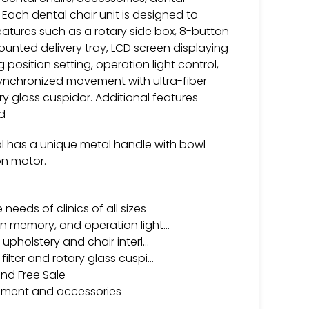
ach dental chair unit is designed to
eatures such as a rotary side box, 8-button
mounted delivery tray, LCD screen displaying
 position setting, operation light control,
 synchronized movement with ultra-fiber
ry glass cuspidor. Additional features
d
dal has a unique metal handle with bowl
ion motor.
eeds of clinics of all sizes
on memory, and operation light…
 upholstery and chair interl…
ilter and rotary glass cuspi…
and Free Sale
ipment and accessories