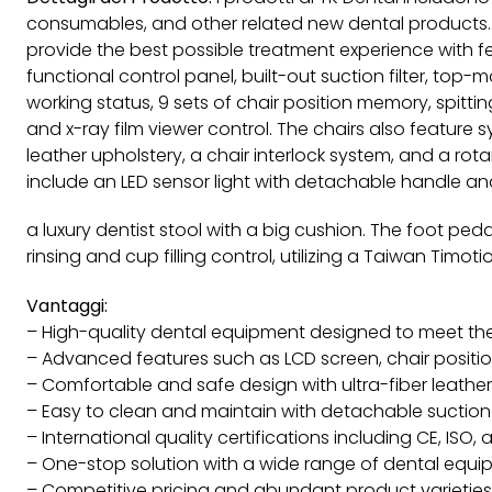
consumables, and other related new dental products. E
provide the best possible treatment experience with f
functional control panel, built-out suction filter, top-
working status, 9 sets of chair position memory, spitting
and x-ray film viewer control. The chairs also feature
leather upholstery, a chair interlock system, and a rota
include an LED sensor light with detachable handle an
a luxury dentist stool with a big cushion. The foot pe
rinsing and cup filling control, utilizing a Taiwan Timot
Vantaggi:
– High-quality dental equipment designed to meet the n
– Advanced features such as LCD screen, chair positi
– Comfortable and safe design with ultra-fiber leather
– Easy to clean and maintain with detachable suction f
– International quality certifications including CE, ISO, 
– One-stop solution with a wide range of dental equ
– Competitive pricing and abundant product varieties