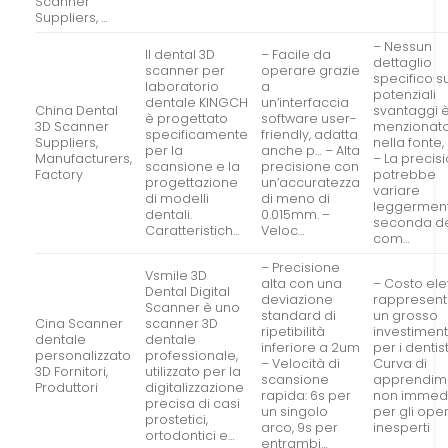
Scanner
Suppliers, …
– Nessun
Il dental 3D
– Facile da
dettaglio
scanner per
operare grazie
specifico s
laboratorio
a
potenziali
dentale KINGCH
un’interfaccia
China Dental
svantaggi 
è progettato
software user-
3D Scanner
menzionat
specificamente
friendly, adatta
Suppliers,
nella fonte
per la
anche p… – Alta
Manufacturers,
– La precis
scansione e la
precisione con
Factory
potrebbe
progettazione
un’accuratezza
variare
di modelli
di meno di
leggermen
dentali.
0.015mm. –
seconda de
Caratteristich…
Veloc…
com…
– Precisione
Vsmile 3D
alta con una
– Costo ele
Dental Digital
deviazione
rappresen
Scanner è uno
standard di
un grosso
Cina Scanner
scanner 3D
ripetibilità
investimen
dentale
dentale
inferiore a 2um
per i dentist
personalizzato
professionale,
– Velocità di
Curva di
3D Fornitori,
utilizzato per la
scansione
apprendim
Produttori
digitalizzazione
rapida: 6s per
non immed
precisa di casi
un singolo
per gli ope
prostetici,
arco, 9s per
inesperti
ortodontici e…
entrambi…