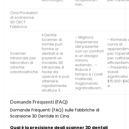
min…
Cina Produttori
di scansione
3D CBCT
Fabbrica
Il Dental
– Migliora
Scanner di
– Richiede
l’esperienza
Vsmile può
curva di
del paziente
fornire ai
apprendim
con un comfort
Scanner
dentisti e ai
per l’opera
e un disagio
intraorale per
pazienti un
per cattura
minimi,
laboratori di
modello 3D
efficiente
evitando… –
cliniche
intraorale, è
– Presenta 
Riduce il
odontoiatriche
facile da
iniziali
tempo e i costi
operare e può
significativi
materiali,
ottenere
$15.000-$40
migliorando
rapidamente
e…
significativam…
strutture 3…
Domande Frequenti (FAQ)
Domande Frequenti (FAQ) sulle Fabbriche di
Scansione 3D Dentale in Cina
Qual è la precisione degli scanner 3D dentali