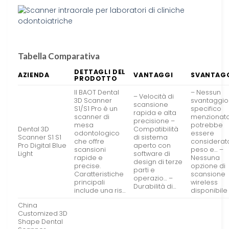
Tabella Comparativa
DETTAGLI DEL
AZIENDA
VANTAGGI
SVANTAG
PRODOTTO
Il BAOT Dental
– Nessun
– Velocità di
3D Scanner
svantaggio
scansione
S1/S1 Pro è un
specifico
rapida e alta
scanner di
menzionat
precisione –
mesa
potrebbe
Dental 3D
Compatibilità
odontologico
essere
Scanner S1 S1
di sistema
che offre
considerato
Pro Digital Blue
aperto con
scansioni
peso e… –
Light
software di
rapide e
Nessuna
design di terze
precise.
opzione di
parti e
Caratteristiche
scansione
operazio… –
principali
wireless
Durabilità di…
include una ris…
disponibile
China
Customized 3D
Shape Dental