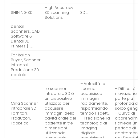
High Accuracy
SHINING 3D
3D scanning
3D …
Solutions
Dental
Scanners, CAD
Software &
Dental 3D
Printers丨 …
For Italian
Buyer, Scanner
intraorali
Produzione 3D
dentale …
– Velocità: lo
Lo scanner
scanner
– Difficoltà 
intraorale 3D è
acquisisce
rilevazione
un dispositivo
immagini
parte più
Cina Scanner
utilizzato per
rapidamente,
profonda d
intraorale 3D
acquisire
risparmiando
solco gengi
Fornitori,
immagini della
tempo rispett…
– Curva di
Produttori,
cavità orale del
– Precisione: la
apprendim
Fabbrica
paziente in tre
tecnologia di
richiede un
dimensioni,
imaging
periodo di
utilizzando
digitale
adattamen
tecnologia…
acquisisce i
per l’opera