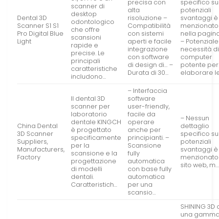
precisa con
specifico su
scanner di
alta
potenziali
desktop
Dental 3D
risoluzione –
svantaggi è
odontologico
Scanner S1 S1
Compatibilità
menzionato
che offre
Pro Digital Blue
con sistemi
nella pagin
scansioni
Light
aperti e facile
– Potenziale
rapide e
integrazione
necessità di
precise. Le
con software
computer
principali
di design di… –
potente per
caratteristiche
Durata di 30…
elaborare l
includono…
– Interfaccia
Il dental 3D
software
scanner per
user-friendly,
laboratorio
facile da
– Nessun
dentale KINGCH
operare
China Dental
dettaglio
è progettato
anche per
3D Scanner
specifico su
specificamente
principianti. –
Suppliers,
potenziali
per la
Scansione
Manufacturers,
svantaggi è
scansione e la
fully
Factory
menzionato
progettazione
automatica
sito web, m
di modelli
con base fully
dentali.
automatica
Caratteristich…
per una
scansio…
SHINING 3D 
una gamm