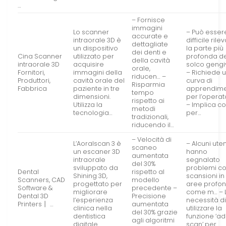
…
– Fornisce
immagini
Lo scanner
– Può esser
accurate e
intraorale 3D è
difficile rile
dettagliate
un dispositivo
la parte più
dei denti e
Cina Scanner
utilizzato per
profonda d
della cavità
intraorale 3D
acquisire
solco gengi
orale,
Fornitori,
immagini della
– Richiede 
riducen… –
Produttori,
cavità orale del
curva di
Risparmia
Fabbrica
paziente in tre
apprendim
tempo
dimensioni.
per l’operat
rispetto ai
Utilizza la
– Implica co
metodi
tecnologia…
per…
tradizionali,
riducendo il…
– Velocità di
L’Aoralscan 3 è
– Alcuni uten
scaneo
un escaner 3D
hanno
aumentata
intraorale
segnalato
del 30%
sviluppato da
problemi co
Dental
rispetto al
Shining 3D,
scansioni in
Scanners, CAD
modello
progettato per
aree profon
Software &
precedente –
migliorare
come m… – 
Dental 3D
Precisione
l’esperienza
necessità d
Printers丨 …
aumentata
clinica nella
utilizzare la
del 30% grazie
dentistica
funzione ‘a
agli algoritmi
digitale.
scan’ per