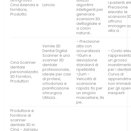
all’ingrosso
utilizza
i pazienti, e
Cina Azienda e
Lancia
algoritmi
Precisione
fornitore,
intelligenti per
elevata: le
Prodotto
generare
scansioni 3
scansioni 3D
offrono
dettagliate e
immagini a
a colori
alta d…
natural…
– Precisione
Vsmile 3D
alta con
Dental Digital
accuratezza
– Costo ele
Scanner è uno
<10um e
rappresent
scanner 3D
deviazione
un grosso
Cina Scanner
dentale
standard di
investiment
dentale
professionale,
ripetibilità
per i dentist
personalizzato
ideale per casi
<2um –
Curva di
3D Fornitori,
di protesi,
Velocità di
apprendim
Produttori
ortodonzia e
scansione
non immedi
pianificazione
rapida: 6s per
per gli oper
chirurgica.
un singolo
inesperti
Utilizza…
mascellare, 9s
pe…
Produttore e
fornitore di
scanner
dentale 3D in
Cina – Jiangsu