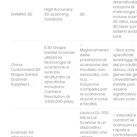
diversificata
soluzioni di
High Accuracy
metrologia 
SHINING 3D
3D scanning
3D …
incluse sca
Solutions
3D ottici, s
3D laser porta
sistemi ibrid
luce…
–
Il 3D Shape
Miglioramento
– Non sono
Dental Scanner
delle
specificati
utilizza la
prestazioni di
svantaggi di
tecnologia di
China
scansione del
del prodott
scansione a
Customized 3D
modello non
stesso, ma i
luce blu
Shape Dental
sezionato, con
generale gli
strutturata. Le
Scanner
la p… –
L’investimen
specifiche
Suppliers, …
Soluzione
iniziale può
includono:
completa per
essere
Camera
la scansione
significativo
Resolution di
di post e core,
alcuni scan
2,600,000 pixel,…
e facilità…
Launca DL-300
– Velocità e
Intraoral
comfort: le
Scanner è un
scansioni s
dispositivo
rapide e
Scanner 3d
avanzato che
confortevoli