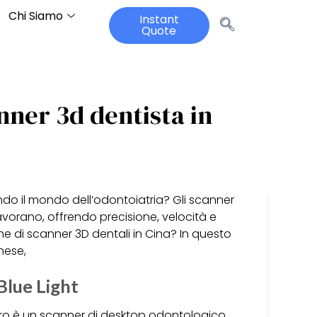
Chi Siamo
Instant
Quote
anner 3d dentista in
do il mondo dell’odontoiatria? Gli scanner
avorano, offrendo precisione, velocità e
che di scanner 3D dentali in Cina? In questo
nese,
Blue Light
 Pro è un scanner di desktop odontologico