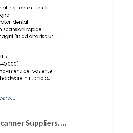
onali impronte dentali
segna
ratori dentali
n scansioni rapide
agini 3D ad alta risoluzi…
tto
-$40.000)
 movimenti del paziente
e hardware in titanio o…
canner Suppliers, …