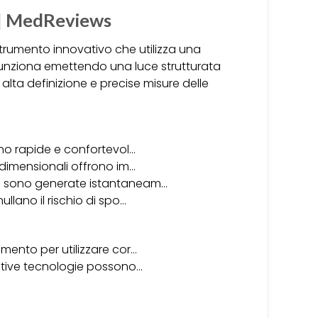
a | MedReviews
trumento innovativo che utilizza una
 Funziona emettendo una luce strutturata
alta definizione e precise misure delle
sono rapide e confortevol…
ridimensionali offrono im…
ali sono generate istantaneam…
ullano il rischio di spo…
imento per utilizzare cor…
elative tecnologie possono…