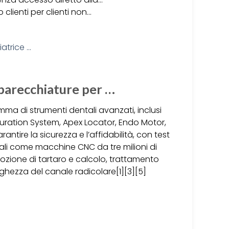
 clienti per clienti non…
pparecchiature per …
a di strumenti dentali avanzati, inclusi
bturation System, Apex Locator, Endo Motor,
antire la sicurezza e l’affidabilità, con test
onali come macchine CNC da tre milioni di
imozione di tartaro e calcolo, trattamento
nghezza del canale radicolare[1][3][5]