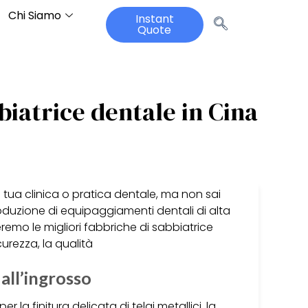
Chi Siamo
Instant
Quote
bbiatrice dentale in Cina
la tua clinica o pratica dentale, ma non sai
oduzione di equipaggiamenti dentali di alta
reremo le migliori fabbriche di sabbiatrice
curezza, la qualità
 all’ingrosso
er la finitura delicata di telai metallici, la