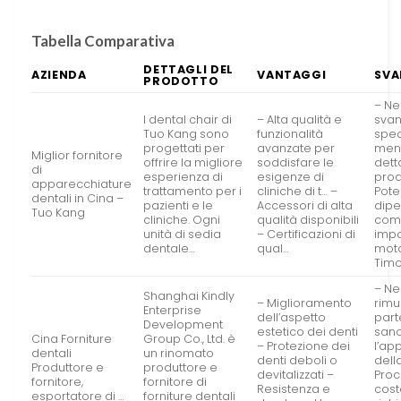
Tabella Comparativa
DETTAGLI DEL
AZIENDA
VANTAGGI
SVA
PRODOTTO
– Ne
I dental chair di
– Alta qualità e
svan
Tuo Kang sono
funzionalità
spec
progettati per
avanzate per
menz
Miglior fornitore
offrire la migliore
soddisfare le
dett
di
esperienza di
esigenze di
prod
apparecchiature
trattamento per i
cliniche di t… –
Pote
dentali in Cina –
pazienti e le
Accessori di alta
dip
Tuo Kang
cliniche. Ogni
qualità disponibili
com
unità di sedia
– Certificazioni di
impo
dentale…
qual…
mot
Timo
– Ne
Shanghai Kindly
– Miglioramento
rimu
Enterprise
dell’aspetto
part
Development
estetico dei denti
sano
Cina Forniture
Group Co., Ltd. è
– Protezione dei
l’ap
dentali
un rinomato
denti deboli o
dell
Produttore e
produttore e
devitalizzati –
Pro
fornitore,
fornitore di
Resistenza e
cost
esportatore di …
forniture dentali