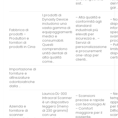
sist…
del 
gar
I prodotti di
– Alta qualità e
Dynasty Device
– No
conformità agli
includono una
disp
standard
vasta gamma di
info
Fabbrica di
industriali più
equipaggiamenti
spec
prodotti –
elevati per
medici e
svan
Produttori e
sicurezza e… –
consumabili.
prodo
fornitori di
Servizi di
Questi
– Po
prodotti in Cina
personalizzazione
comprendono
limit
e procurement
unità dentali di
dispo
one-stop per
alta qualità
certi
clienti…
come…
Importazione di
forniture e
attrezzature
odontoiatriche
dalla …
Launca DL-300
– Ne
– Scansioni
Intraoral Scanner
temp
precise e rapide
è un dispositivo
app
con tecnologia AI
Azienda e
leggero (meno
per 
– Comfort
fornitore di
di 230 grammi)
Diffi
maggiore per il
scanner
con una
scan
paziente,