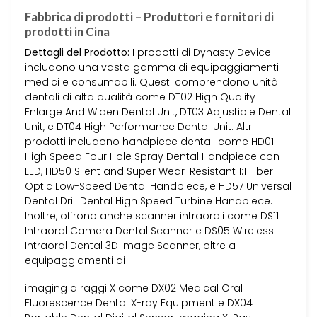
Fabbrica di prodotti – Produttori e fornitori di
prodotti in Cina
Dettagli del Prodotto:
I prodotti di Dynasty Device
includono una vasta gamma di equipaggiamenti
medici e consumabili. Questi comprendono unità
dentali di alta qualità come DT02 High Quality
Enlarge And Widen Dental Unit, DT03 Adjustible Dental
Unit, e DT04 High Performance Dental Unit. Altri
prodotti includono handpiece dentali come HD01
High Speed Four Hole Spray Dental Handpiece con
LED, HD50 Silent and Super Wear-Resistant 1:1 Fiber
Optic Low-Speed Dental Handpiece, e HD57 Universal
Dental Drill Dental High Speed Turbine Handpiece.
Inoltre, offrono anche scanner intraorali come DS11
Intraoral Camera Dental Scanner e DS05 Wireless
Intraoral Dental 3D Image Scanner, oltre a
equipaggiamenti di
imaging a raggi X come DX02 Medical Oral
Fluorescence Dental X-ray Equipment e DX04