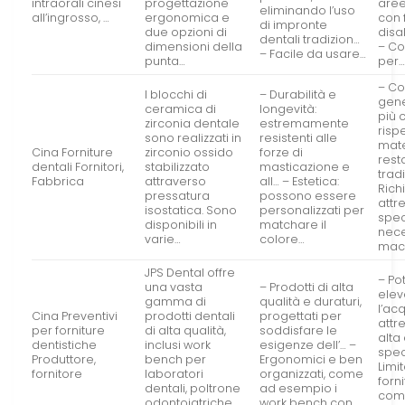
intraorali cinesi
progettazione
aree
eliminando l’uso
all’ingrosso, …
ergonomica e
con 
di impronte
due opzioni di
disa
dentali tradizion…
dimensioni della
– Co
– Facile da usare…
punta…
per
– Co
I blocchi di
– Durabilità e
gen
ceramica di
longevità:
più 
zirconia dentale
estremamente
rispe
sono realizzati in
resistenti alle
mate
Cina Forniture
zirconio ossido
forze di
rest
dentali Fornitori,
stabilizzato
masticazione e
tradi
Fabbrica
attraverso
all… – Estetica:
Rich
pressatura
possono essere
attr
isostatica. Sono
personalizzati per
spec
disponibili in
matchare il
nece
varie…
colore…
mac
JPS Dental offre
– Pot
una vasta
– Prodotti di alta
elev
gamma di
qualità e duraturi,
l’acq
Cina Preventivi
prodotti dentali
progettati per
attr
per forniture
di alta qualità,
soddisfare le
alta 
dentistiche
inclusi work
esigenze dell’… –
spec
Produttore,
bench per
Ergonomici e ben
Limi
fornitore
laboratori
organizzati, come
forni
dentali, poltrone
ad esempio i
comp
odontoiatriche,
work bench con…