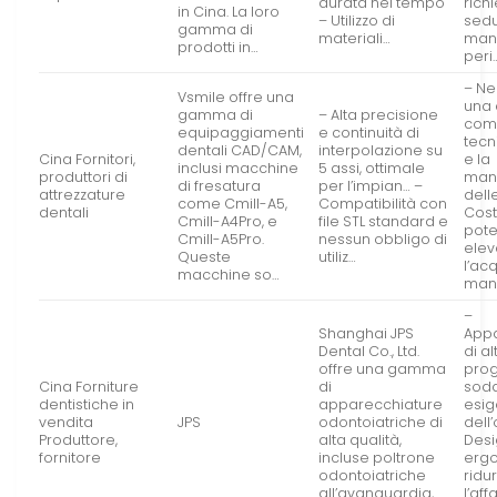
durata nel tempo
rich
in Cina. La loro
– Utilizzo di
sedu
gamma di
materiali…
man
prodotti in…
peri
– Ne
Vsmile offre una
una 
gamma di
– Alta precisione
com
equipaggiamenti
e continuità di
tecn
dentali CAD/CAM,
interpolazione su
Cina Fornitori,
e la
inclusi macchine
5 assi, ottimale
produttori di
man
di fresatura
per l’impian… –
attrezzature
dell
come Cmill-A5,
Compatibilità con
dentali
Cost
Cmill-A4Pro, e
file STL standard e
pote
Cmill-A5Pro.
nessun obbligo di
elev
Queste
utiliz…
l’acq
macchine so…
man
–
Shanghai JPS
Appa
Dental Co., Ltd.
di al
offre una gamma
prog
Cina Forniture
di
sodd
dentistiche in
apparecchiature
esi
vendita
JPS
odontoiatriche di
dell
Produttore,
alta qualità,
Des
fornitore
incluse poltrone
erg
odontoiatriche
ridu
all’avanguardia,
l’af