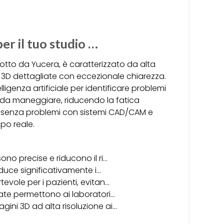
per il tuo studio …
dotto da Yucera, è caratterizzato da alta
i 3D dettagliate con eccezionale chiarezza.
ligenza artificiale per identificare problemi
e da maneggiare, riducendo la fatica
re senza problemi con sistemi CAD/CAM e
po reale.
no precise e riducono il ri…
iduce significativamente i…
evole per i pazienti, evitan…
iate permettono ai laboratori…
ini 3D ad alta risoluzione ai…