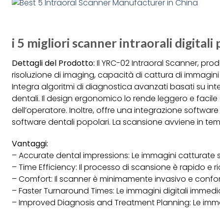
i 5 migliori scanner intraorali digitali 
Dettagli del Prodotto:
Il YRC-02 Intraoral Scanner, pro
risoluzione di imaging, capacità di cattura di immagin
Integra algoritmi di diagnostica avanzati basati su intel
dentali. Il design ergonomico lo rende leggero e facil
dell’operatore. Inoltre, offre una integrazione softwa
software dentali popolari. La scansione avviene in tem
Vantaggi:
– Accurate dental impressions: Le immagini catturate so
– Time Efficiency: Il processo di scansione è rapido e r
– Comfort: Il scanner è minimamente invasivo e confort
– Faster Turnaround Times: Le immagini digitali immed
– Improved Diagnosis and Treatment Planning: Le immag