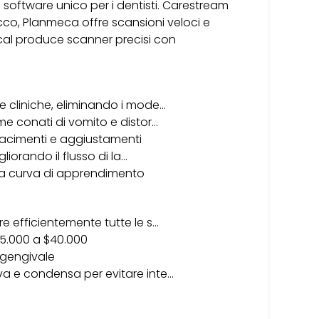
 software unico per i dentisti. Carestream
cco, Planmeca offre scansioni veloci e
ical produce scanner precisi con
e cliniche, eliminando i mode…
me conati di vomito e distor…
ifacimenti e aggiustamenti
liorando il flusso di la…
 una curva di apprendimento
e efficientemente tutte le s…
 $15.000 a $40.000
o gengivale
va e condensa per evitare inte…