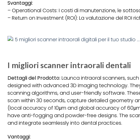
Svantaggi:
– Operational Costs: I costi di manutenzione, le sottosc
– Return on Investment (ROI): La valutazione del ROI r
I migliori scanner intraorali dentali
Dettagli del Prodotto:
Launca intraoral scanners, such 
designed with advanced 3D imaging technology. They
scanning algorithms, and user-friendly software. The
scan within 30 seconds, capture detailed geometry an
(local accuracy of 10μm and global accuracy of 60μm)
have anti-fogging and powder-free designs. The scann
and integrate seamlessly into dental practices.
Vantaggi: