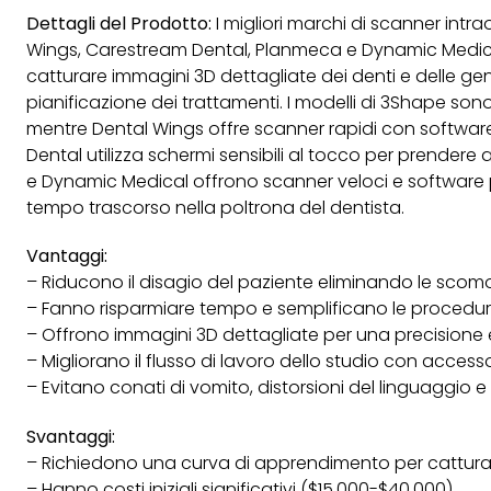
Dettagli del Prodotto:
I migliori marchi di scanner intr
Wings, Carestream Dental, Planmeca e Dynamic Medica
catturare immagini 3D dettagliate dei denti e delle gen
pianificazione dei trattamenti. I modelli di 3Shape sono 
mentre Dental Wings offre scanner rapidi con software
Dental utilizza schermi sensibili al tocco per prendere
e Dynamic Medical offrono scanner veloci e software pe
tempo trascorso nella poltrona del dentista.
Vantaggi:
– Riducono il disagio del paziente eliminando le scom
– Fanno risparmiare tempo e semplificano le procedur
– Offrono immagini 3D dettagliate per una precisione 
– Migliorano il flusso di lavoro dello studio con accesso
– Evitano conati di vomito, distorsioni del linguaggio e 
Svantaggi:
– Richiedono una curva di apprendimento per catturare
– Hanno costi iniziali significativi ($15.000-$40.000)