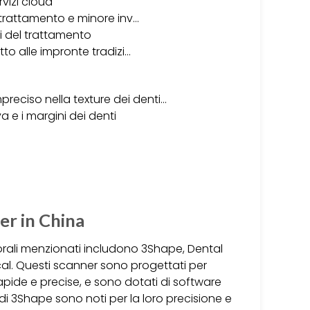
rvizi cloud
i trattamento e minore inv…
ti del trattamento
tto alle impronte tradizi…
reciso nella texture dei denti…
 e i margini dei denti
er in China
aorali menzionati includono 3Shape, Dental
l. Questi scanner sono progettati per
rapide e precise, e sono dotati di software
r di 3Shape sono noti per la loro precisione e