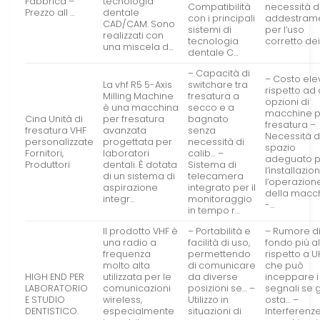
Fabbrica –
tecnologia
Compatibilità
necessità d
Prezzo all …
dentale
con i principali
addestram
CAD/CAM. Sono
sistemi di
per l’uso
realizzati con
tecnologia
corretto dei
una miscela d…
dentale C…
– Capacità di
– Costo ele
La vhf R5 5-Axis
switchare tra
rispetto ad 
Milling Machine
fresatura a
opzioni di
è una macchina
secco e a
macchine p
Cina Unità di
per fresatura
bagnato
fresatura –
fresatura VHF
avanzata
senza
Necessità d
personalizzate
progettata per
necessità di
spazio
Fornitori,
laboratori
calib… –
adeguato p
Produttori
dentali. È dotata
Sistema di
l’installazio
di un sistema di
telecamera
l’operazion
aspirazione
integrato per il
della macc
integr…
monitoraggio
-…
in tempo r…
Il prodotto VHF è
– Portabilità e
– Rumore d
una radio a
facilità di uso,
fondo più a
frequenza
permettendo
rispetto a U
molto alta
di comunicare
che può
HIGH END PER
utilizzata per le
da diverse
inceppare i
LABORATORIO
comunicazioni
posizioni se… –
segnali se g
E STUDIO
wireless,
Utilizzo in
osta… –
DENTISTICO.
especialmente
situazioni di
Interferenz