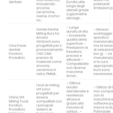
dentale
Durata utile
includendo
potenziali
lunga degli
zirconia,
limitazioni 
utensili grazie
ceramiche,
a geometrie
resine, cromo-
del tagli…
co…
– Lunga
Vsmile Dental
– Nessun
durata di vita
Milling Burs for
svantaggio
– Eccellente
Amann
specifico
qualità della
Girrbach sono
menzionato
superficie –
Cina Frese
progettati per il
ma la neces
Prestazioni di
dentali
processamento
di seleziona
fresatura
Fornitori,
CAD CAM
bur gi… – La
precise e
Produttori
preciso di
manutenzi
efficienti –
materiali come
e la cura
Compatibilità
zirconia,
appropriata
con diverse
ceramica in
burs sono
macchine
vetro, PMMA…
necessarie
Aman…
– Ottima
I tool di milling
durata
– Utilizzo di 
vhf sono
dell’utensile e
non compati
progettati per
resistenza
con la
China Vhf
essere
all’usura
macchina e 
Milling Tools
compatibili con
grazie alla
software p
Fornitori,
i principali
miscela di
ridurre la d
Produttori,
sistemi di
carbur… –
Potenziale