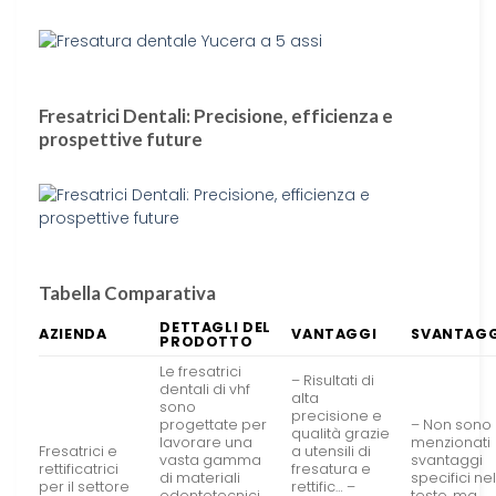
Fresatrici Dentali: Precisione, efficienza e
prospettive future
Tabella Comparativa
DETTAGLI DEL
AZIENDA
VANTAGGI
SVANTAGG
PRODOTTO
Le fresatrici
– Risultati di
dentali di vhf
alta
sono
precisione e
progettate per
– Non sono
qualità grazie
lavorare una
menzionati
Fresatrici e
a utensili di
vasta gamma
svantaggi
rettificatrici
fresatura e
di materiali
specifici ne
per il settore
rettific… –
odontotecnici,
testo, ma