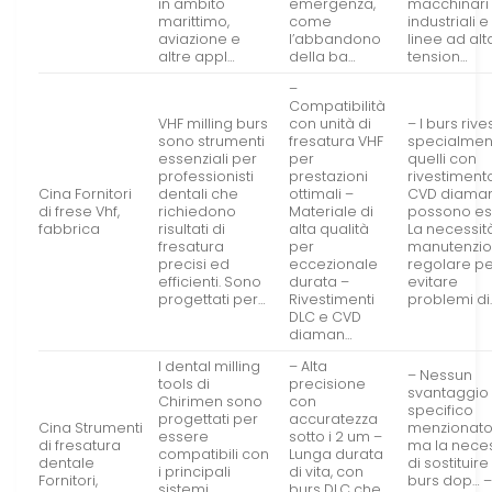
in ambito
emergenza,
macchinari
marittimo,
come
industriali e
aviazione e
l’abbandono
linee ad alt
altre appl…
della ba…
tension…
–
Compatibilità
VHF milling burs
con unità di
– I burs rivest
sono strumenti
fresatura VHF
specialmen
essenziali per
per
quelli con
professionisti
prestazioni
rivestiment
Cina Fornitori
dentali che
ottimali –
CVD diaman
di frese Vhf,
richiedono
Materiale di
possono es
fabbrica
risultati di
alta qualità
La necessit
fresatura
per
manutenzi
precisi ed
eccezionale
regolare p
efficienti. Sono
durata –
evitare
progettati per…
Rivestimenti
problemi di
DLC e CVD
diaman…
I dental milling
– Alta
– Nessun
tools di
precisione
svantaggio
Chirimen sono
con
specifico
progettati per
accuratezza
Cina Strumenti
menzionato
essere
sotto i 2 um –
di fresatura
ma la neces
compatibili con
Lunga durata
dentale
di sostituire 
i principali
di vita, con
Fornitori,
burs dop… –
sistemi
burs DLC che