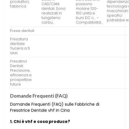
produttori,
dipendenz
CAD/CAM
possono
fabbrica
tecnologia 
dentali. Sono
molare 120-
macchinari
realizzati in
150 unità e
specifici
tungsteno
burs DC c… –
potrebbe e
carbu…
Compatibilità…
Frese dentali
Fresatura
dentale
Yucera a 5
assi
Fresatrici
Dentali:
Precisione,
efficienza e
prospettive
future
Domande Frequenti (FAQ)
Domande Frequenti (FAQ) sulle Fabbriche di
Fresatrice Dentale vhf in Cina
1. Chi è vhf e cosa produce?