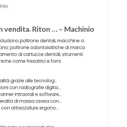
n vendita. Riton … – Machinio
 includono poltrone dentali, macchine a
ci sono: poltrone odontoiatriche di marca
amento di cartucce dentali, strumenti
che come fresatrici e forni.
alità grazie alle tecnolog…
ioni con radiografie digita…
anner intraorali e software…
 perdita di massa ossea con…
oro con attrezzature ergono…