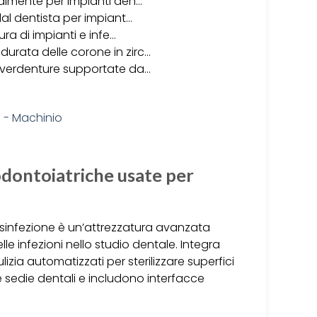
cialmente per impianti den…
 dal dentista per impiant…
tura di impianti e infe…
durata delle corone in zirc…
e overdenture supportate da…
odontoiatriche usate per
isinfezione è un’attrezzatura avanzata
le infezioni nello studio dentale. Integra
izia automatizzati per sterilizzare superfici
 sedie dentali e includono interfacce